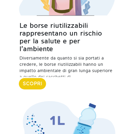
Le borse riutilizzabili
rappresentano un rischio
per la salute e per
l’ambiente
Diversamente da quanto si sia portati a
credere, le borse riutilizzabili hanno un
impatto ambientale di gran lunga superiore
a quello dei sacchetti di
SCOPRI
08 Febbraio 2024