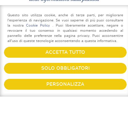
Questo sito utilizza cookie, anche di terze parti, per migliorare
l'esperienza di navigazione. Se vuoi saperne di più puoi consultare
la nostra
Cookie Policy
. Puoi liberamente accettare, negare o
revocare il tuo consenso in qualsiasi momento accedendo al
pannello delle preferenze nella pagina privacy. Puoi acconsentire
all'uso di queste tecnologie acconsentendo a questa informativa.
ACCETTA TUTTO
SOLO OBBLIGATORI
PERSONALIZZA
RACCOLTALAGIUSTA - UNIONPLAST
VIA SAN VITTORE 36
2022
MILANO
(MI)
+39 02 439281
+39 02 435432
UFFICIOSTAMPA@UNIONPLAST.ORG
RACCOLTALAGIUSTA@RACCOLTALAGIUSTA.IT
C.F. 97412210151
PRIVACY POLICY