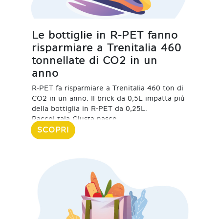
Le bottiglie in R-PET fanno
risparmiare a Trenitalia 460
tonnellate di CO2 in un
anno
R-PET fa risparmiare a Trenitalia 460 ton di
CO2 in un anno. Il brick da 0,5L impatta più
della bottiglia in R-PET da 0,25L.
RaccoLtala Giusta nasce
SCOPRI
19 Febbraio 2024