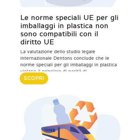
Le norme speciali UE per gli
imballaggi in plastica non
sono compatibili con il
diritto UE
La valutazione dello studio legale
internazionale Dentons conclude che le
norme speciali per gli imballaggi in plastica
violano il principio di parità di
SCOPRI
20 Marzo 2024