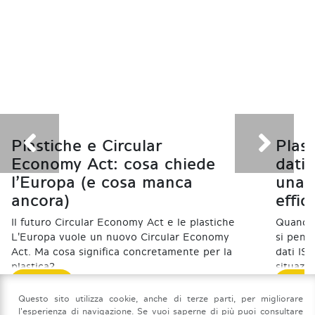
Plastiche e Circular
Plast
Economy Act: cosa chiede
dati
l’Europa (e cosa manca
una f
ancora)
effic
Il futuro Circular Economy Act e le plastiche
Quando s
L'Europa vuole un nuovo Circular Economy
si pensa
Act. Ma cosa significa concretamente per la
dati IS
plastica?
situazi
SCOPRI
SCOP
06 Luglio 2026
23 Febbr
Questo sito utilizza cookie, anche di terze parti, per migliorare
l'esperienza di navigazione. Se vuoi saperne di più puoi consultare