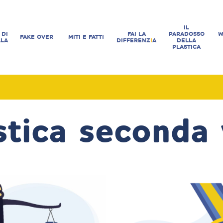
IL
 DI
FAI LA
PARADOSSO
W
FAKE OVER
MITI E FATTI
ALA
DIFFERENZ
I
A
DELLA
PLASTICA
stica seconda 