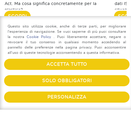
Act. Ma cosa significa concretamente per la
dati IS
plastica?
situazi
SCOPRI
SCOP
06 Luglio 2026
23 Febbr
Questo sito utilizza cookie, anche di terze parti, per migliorare
l'esperienza di navigazione. Se vuoi saperne di più puoi consultare
la nostra
Cookie Policy
. Puoi liberamente accettare, negare o
revocare il tuo consenso in qualsiasi momento accedendo al
pannello delle preferenze nella pagina privacy. Puoi acconsentire
all'uso di queste tecnologie acconsentendo a questa informativa.
ACCETTA TUTTO
SOLO OBBLIGATORI
Riciclo della plastica: miti e
Tossi
PERSONALIZZA
fatti
dati
RACCOLTALAGIUSTA - UNIONPLAST
l’all
VIA SAN VITTORE 36
2022
MILANO
(MI)
+39 02 439281
Quante volte abbiamo sentito dire che la
+39 02 435432
UFFICIOSTAMPA@UNIONPLAST.ORG
plastica non è davvero riciclabile o che può
Nel diba
RACCOLTALAGIUSTA@RACCOLTALAGIUSTA.IT
essere riciclata solo una volta? La scienza
spesso a
C.F. 97412210151
PRIVACY POLICY
dimostra il contrario. La