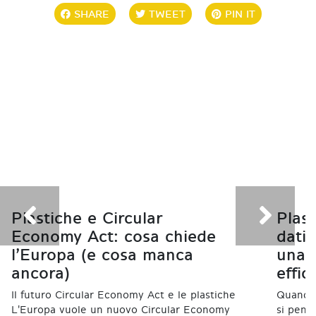
SHARE
TWEET
PIN IT
Plastiche e Circular
Plast
Economy Act: cosa chiede
dati
l’Europa (e cosa manca
una f
ancora)
effic
Il futuro Circular Economy Act e le plastiche
Quando s
L'Europa vuole un nuovo Circular Economy
si pensa