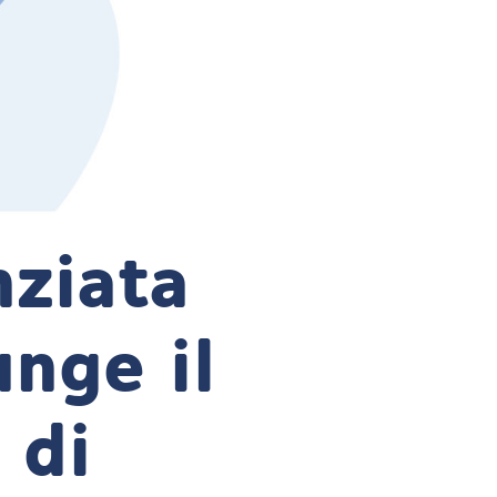
nziata
unge il
 di