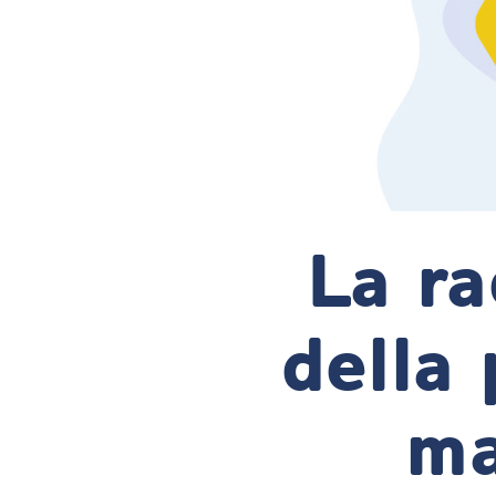
La ra
della 
ma