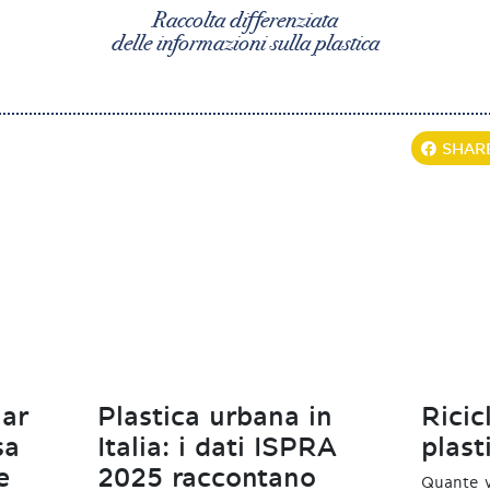
Raccolta differenziata
delle informazioni sulla plastica
SHAR
lar
Plastica urbana in
Ricic
sa
Italia: i dati ISPRA
plast
e
2025 raccontano
Quante v