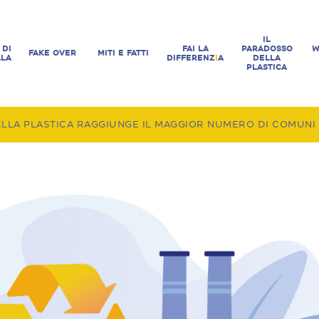
IL
 DI
FAI LA
PARADOSSO
W
FAKE OVER
MITI E FATTI
ALA
DIFFERENZ
I
A
DELLA
PLASTICA
LLA PLASTICA RAGGIUNGE IL MAGGIOR NUMERO DI COMUNI E 