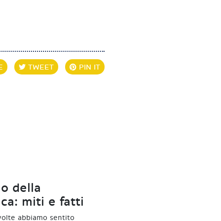
E
TWEET
PIN IT
lo della
ica: miti e fatti
olte abbiamo sentito