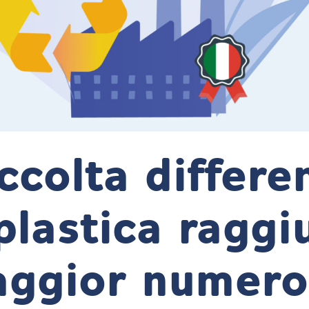
ccolta differe
plastica raggi
ggior numero