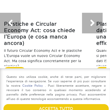
Plastiche e Circular
Plast
Economy Act: cosa chiede
dati
l’Europa (e cosa manca
una f
ancora)
effic
Il futuro Circular Economy Act e le plastiche
Quando s
L'Europa vuole un nuovo Circular Economy
si pensa
Act. Ma cosa significa concretamente per la
dati IS
plastica?
situazi
SCOPRI
SCOP
06 Luglio 2026
23 Febbr
Questo sito utilizza cookie, anche di terze parti, per migliorare
l'esperienza di navigazione. Se vuoi saperne di più puoi consultare
la nostra
Cookie Policy
. Puoi liberamente accettare, negare o
revocare il tuo consenso in qualsiasi momento accedendo al
pannello delle preferenze nella pagina privacy. Puoi acconsentire
all'uso di queste tecnologie acconsentendo a questa informativa.
ACCETTA TUTTO