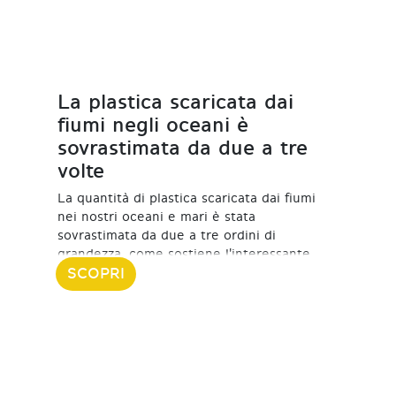
La plastica scaricata dai
fiumi negli oceani è
sovrastimata da due a tre
volte
La quantità di plastica scaricata dai fiumi
nei nostri oceani e mari è stata
sovrastimata da due a tre ordini di
grandezza, come sostiene l'interessante
SCOPRI
13 Ottobre 2021