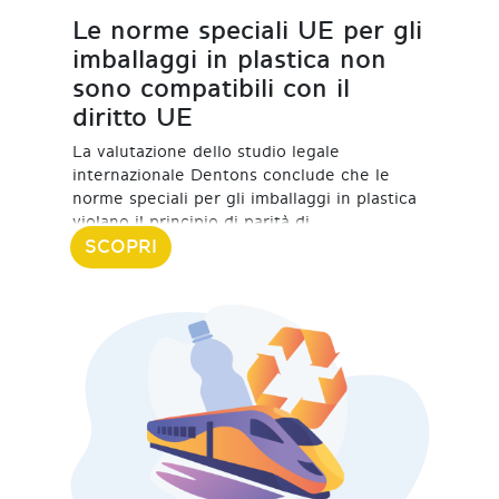
Le norme speciali UE per gli
imballaggi in plastica non
sono compatibili con il
diritto UE
La valutazione dello studio legale
internazionale Dentons conclude che le
norme speciali per gli imballaggi in plastica
violano il principio di parità di
SCOPRI
20 Marzo 2024