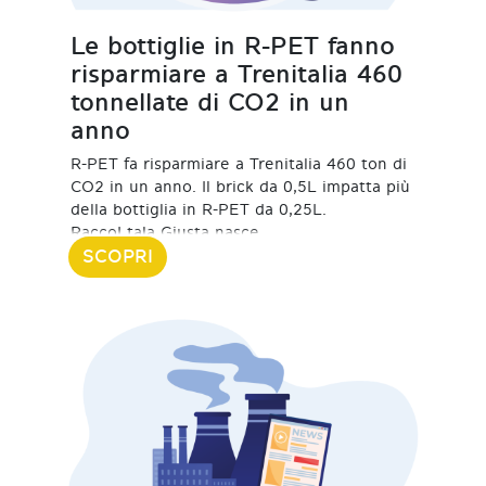
Le bottiglie in R-PET fanno
risparmiare a Trenitalia 460
tonnellate di CO2 in un
anno
R-PET fa risparmiare a Trenitalia 460 ton di
CO2 in un anno. Il brick da 0,5L impatta più
della bottiglia in R-PET da 0,25L.
RaccoLtala Giusta nasce
SCOPRI
19 Febbraio 2024