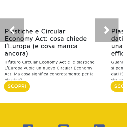
Plastiche e Circular
Plast
Economy Act: cosa chiede
dati
l’Europa (e cosa manca
una f
ancora)
effic
Il futuro Circular Economy Act e le plastiche
Quando s
L'Europa vuole un nuovo Circular Economy
si pensa
Act. Ma cosa significa concretamente per la
dati IS
plastica?
situazi
SCOPRI
SCOP
06 Luglio 2026
23 Febbr